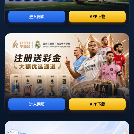
02
世界杯外围投注的风险与收益分
析
04
03
世界杯外围网站注册流程详解
世界杯外围竞猜收益最大化：如
何精准下注？